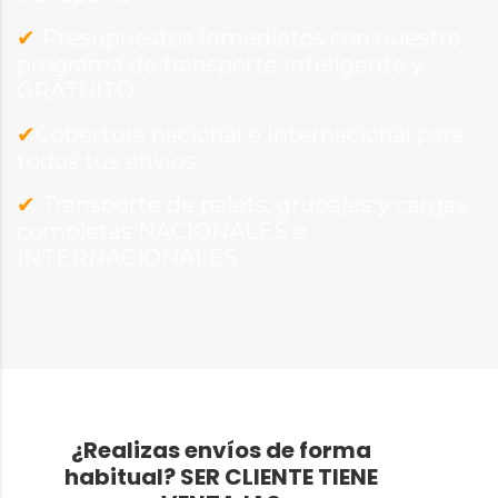
✔
Presupuestos inmediatos con nuestro
programa de transporte inteligente y
GRATUITO
✔
Cobertura nacional e internacional para
todos tus envíos
✔
Transporte de palets, grupajes y cargas
completas NACIONALES e
INTERNACIONALES
¿Realizas envíos de forma
habitual?
SER CLIENTE TIENE