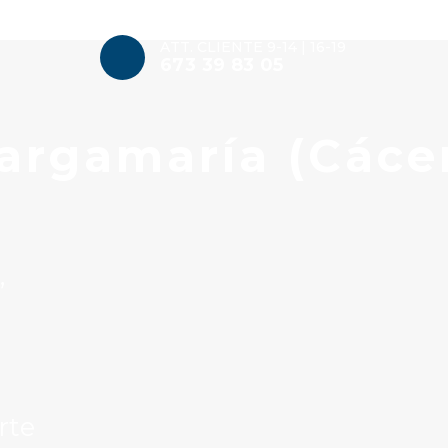
ATT. CLIENTE 9-14 | 16-19
673 39 83 05
argamaría (Cáce
”
rte