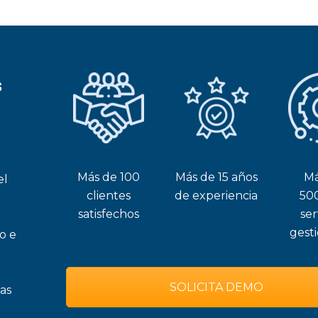
s
Más de 100
Más de 15 años
Má
el
clientes
de experiencia
50
satisfechos
ser
gest
o e
SOLICITA DEMO
as