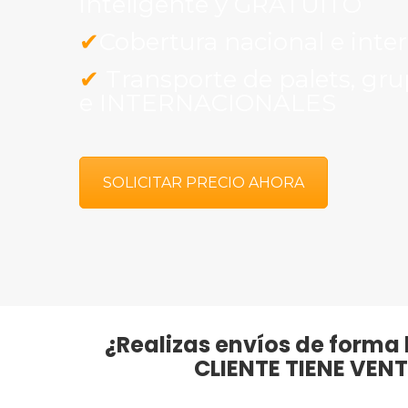
inteligente y GRATUITO
✔
Cobertura nacional e inte
✔
Transporte de palets, gr
e INTERNACIONALES
SOLICITAR PRECIO AHORA
¿Realizas envíos de forma 
CLIENTE TIENE VEN