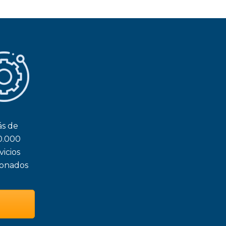
s de
0.000
vicios
ionados