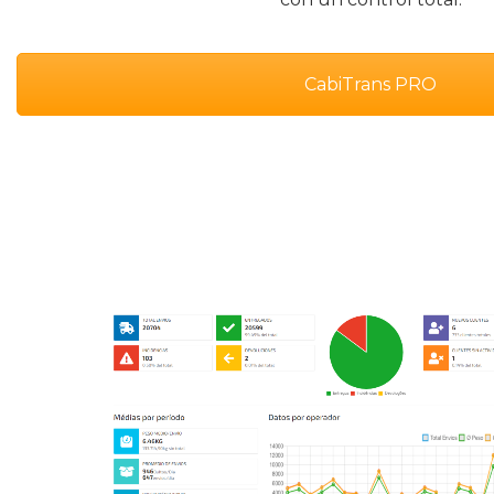
CabiTrans PRO