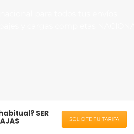
rnacional para todos tus envíos
upajes y cargas completas NACION
habitual?
SER
TAJAS
SOLICITE TU TARIFA