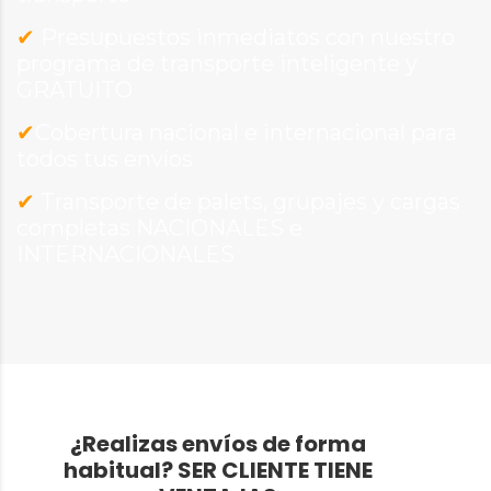
✔
Presupuestos inmediatos con nuestro
programa de transporte inteligente y
GRATUITO
✔
Cobertura nacional e internacional para
todos tus envíos
✔
Transporte de palets, grupajes y cargas
completas NACIONALES e
INTERNACIONALES
¿Realizas envíos de forma
habitual?
SER CLIENTE TIENE