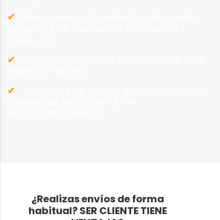
✔
Presupuestos inmediatos con nuestro
programa de transporte inteligente y
GRATUITO
✔
Cobertura nacional e internacional para
todos tus envíos
✔
Transporte de palets, grupajes y cargas
completas NACIONALES e
INTERNACIONALES
¿Realizas envíos de forma
habitual?
SER CLIENTE TIENE