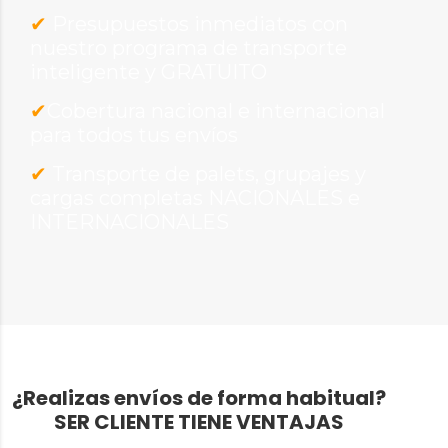
✔
Presupuestos inmediatos con
nuestro programa de transporte
inteligente y GRATUITO
✔
Cobertura nacional e internacional
para todos tus envíos
✔
Transporte de palets, grupajes y
cargas completas NACIONALES e
INTERNACIONALES
¿Realizas envíos de forma habitual?
SER CLIENTE TIENE VENTAJAS