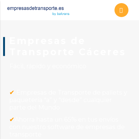
Empresas de
T
ransporte Cáceres
Fácil, rápido y económico
✔
Empresas de Transporte de pallets y
paquetería “a” y “desde” cualquier
parte del Mundo
✔
Ahorra hasta un 65% en tus envíos
con nuestro software de empresas de
transporte