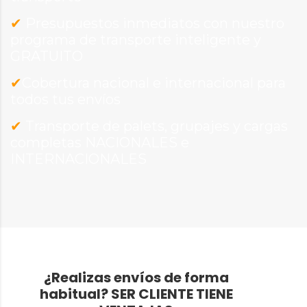
✔
Presupuestos inmediatos con nuestro
programa de transporte inteligente y
GRATUITO
✔
Cobertura nacional e internacional para
todos tus envíos
✔
Transporte de palets, grupajes y cargas
completas NACIONALES e
INTERNACIONALES
¿Realizas envíos de forma
habitual?
SER CLIENTE TIENE