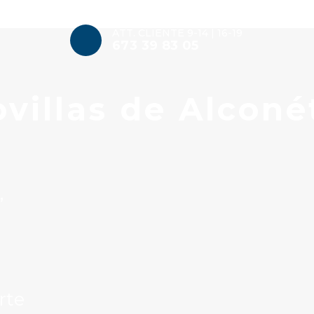
ATT. CLIENTE 9-14 | 16-19
673 39 83 05
villas de Alconé
”
rte