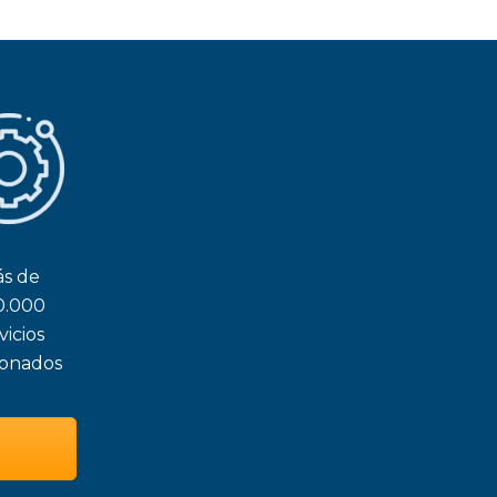
s de
0.000
vicios
ionados