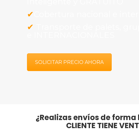
inteligente y GRATUITO
✔
Cobertura nacional e inte
✔
Transporte de palets, gr
e INTERNACIONALES
SOLICITAR PRECIO AHORA
¿Realizas envíos de forma 
CLIENTE TIENE VEN