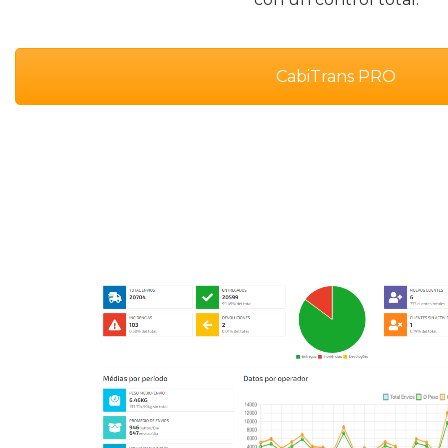
CabiTrans PRO