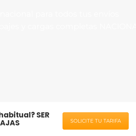
rnacional para todos tus envíos
upajes y cargas completas NACION
habitual?
SER
TAJAS
SOLICITE TU TARIFA