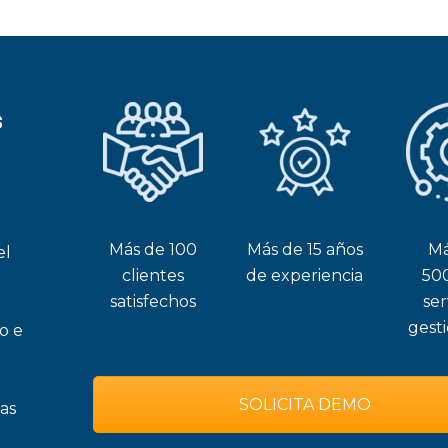
s
Más de 100
Más de 15 años
Má
el
clientes
de experiencia
50
satisfechos
ser
gest
o e
SOLICITA DEMO
as