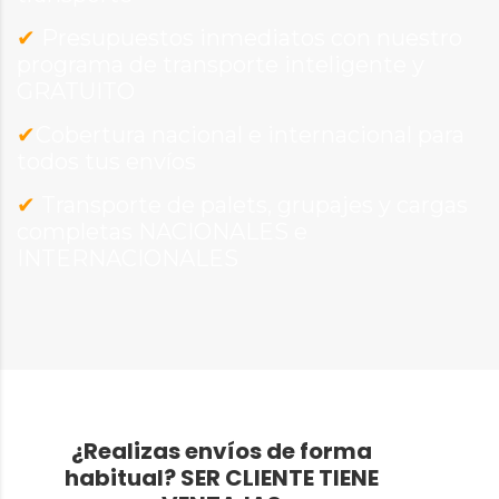
✔
Presupuestos inmediatos con nuestro
programa de transporte inteligente y
GRATUITO
✔
Cobertura nacional e internacional para
todos tus envíos
✔
Transporte de palets, grupajes y cargas
completas NACIONALES e
INTERNACIONALES
¿Realizas envíos de forma
habitual?
SER CLIENTE TIENE