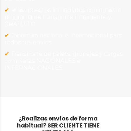
✔
Presupuestos inmediatos con nuestro
programa de transporte inteligente y
GRATUITO
✔
Cobertura nacional e internacional para
todos tus envíos
✔
Transporte de palets, grupajes y cargas
completas NACIONALES e
INTERNACIONALES
¿Realizas envíos de forma
habitual?
SER CLIENTE TIENE