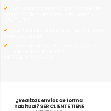
✔
Presupuestos inmediatos con nuestro
programa de transporte inteligente y
GRATUITO
✔
Cobertura nacional e internacional para
todos tus envíos
✔
Transporte de palets, grupajes y cargas
completas NACIONALES e
INTERNACIONALES
¿Realizas envíos de forma
habitual?
SER CLIENTE TIENE