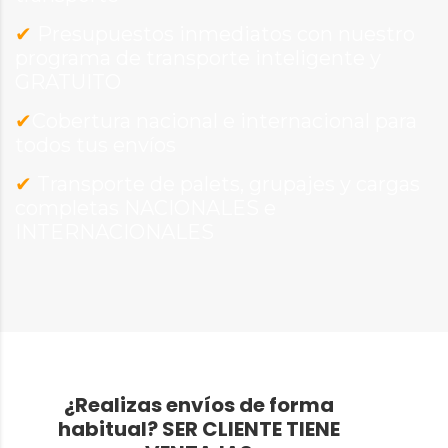
✔
Presupuestos inmediatos con nuestro
programa de transporte inteligente y
GRATUITO
✔
Cobertura nacional e internacional para
todos tus envíos
✔
Transporte de palets, grupajes y cargas
completas NACIONALES e
INTERNACIONALES
¿Realizas envíos de forma
habitual?
SER CLIENTE TIENE