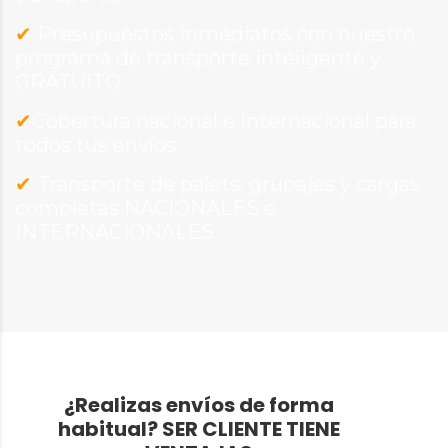
✔
Presupuestos inmediatos con nuestro
programa de transporte inteligente y
GRATUITO
✔
Cobertura nacional e internacional para
todos tus envíos
✔
Transporte de palets, grupajes y cargas
completas NACIONALES e
INTERNACIONALES
¿Realizas envíos de forma
habitual?
SER CLIENTE TIENE