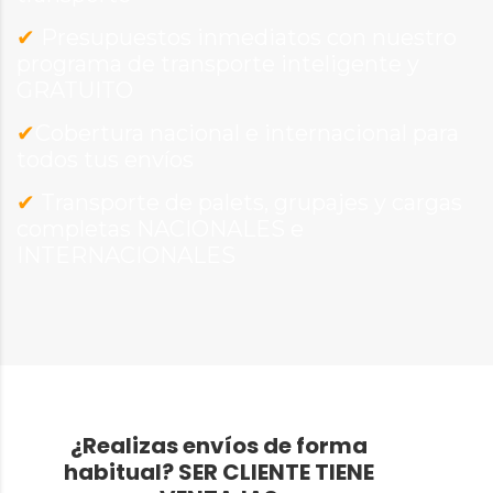
✔
Presupuestos inmediatos con nuestro
programa de transporte inteligente y
GRATUITO
✔
Cobertura nacional e internacional para
todos tus envíos
✔
Transporte de palets, grupajes y cargas
completas NACIONALES e
INTERNACIONALES
¿Realizas envíos de forma
habitual?
SER CLIENTE TIENE