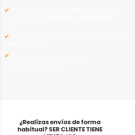
✔
Presupuestos inmediatos con nuestro
programa de transporte inteligente y
GRATUITO
✔
Cobertura nacional e internacional para
todos tus envíos
✔
Transporte de palets, grupajes y cargas
completas NACIONALES e
INTERNACIONALES
¿Realizas envíos de forma
habitual?
SER CLIENTE TIENE