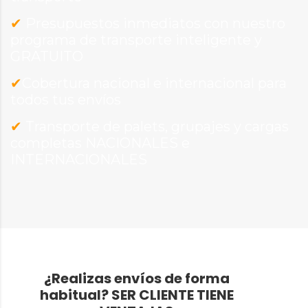
✔
Presupuestos inmediatos con nuestro
programa de transporte inteligente y
GRATUITO
✔
Cobertura nacional e internacional para
todos tus envíos
✔
Transporte de palets, grupajes y cargas
completas NACIONALES e
INTERNACIONALES
¿Realizas envíos de forma
habitual?
SER CLIENTE TIENE