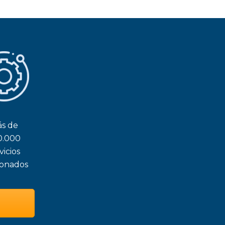
s de
0.000
vicios
ionados