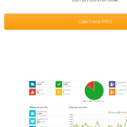
CabiTrans PRO