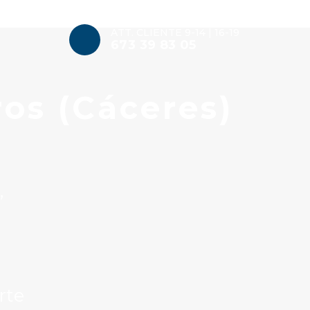
ATT. CLIENTE 9-14 | 16-19
673 39 83 05
ros (Cáceres)
”
rte