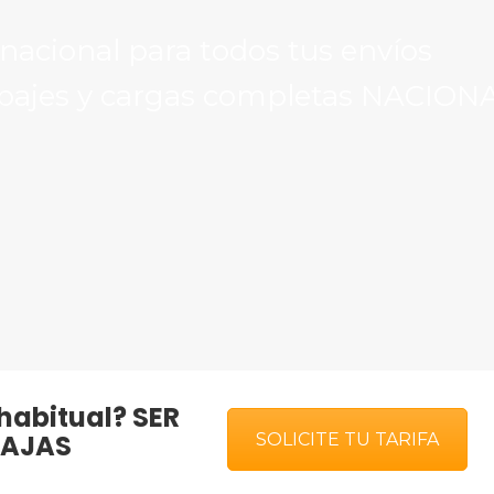
rnacional para todos tus envíos
upajes y cargas completas NACION
habitual?
SER
TAJAS
SOLICITE TU TARIFA