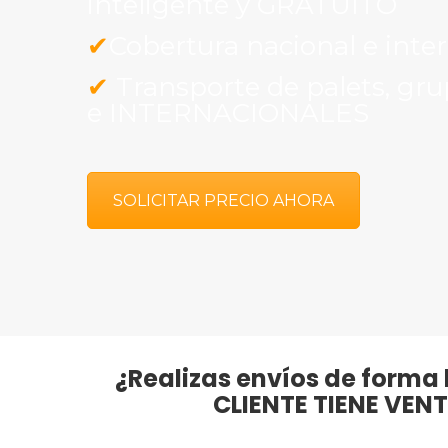
inteligente y GRATUITO
✔
Cobertura nacional e inte
✔
Transporte de palets, gr
e INTERNACIONALES
SOLICITAR PRECIO AHORA
¿Realizas envíos de forma 
CLIENTE TIENE VEN