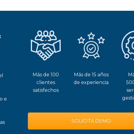
s
Más de 100
Más de 15 años
Má
el
clientes
de experiencia
50
satisfechos
ser
gest
o e
SOLICITA DEMO
as