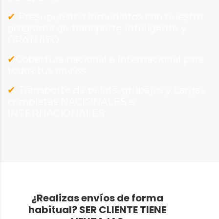
✔
Presupuestos inmediatos con nuestro
programa de transporte inteligente y
GRATUITO
✔
Cobertura nacional e internacional para
todos tus envíos
✔
Transporte de palets, grupajes y cargas
completas NACIONALES e
INTERNACIONALES
¿Realizas envíos de forma
habitual?
SER CLIENTE TIENE