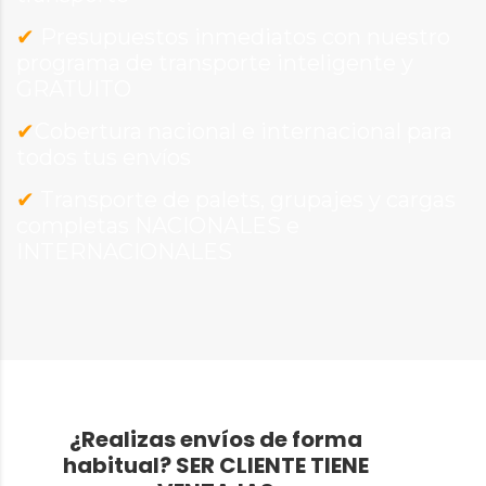
✔
Presupuestos inmediatos con nuestro
programa de transporte inteligente y
GRATUITO
✔
Cobertura nacional e internacional para
todos tus envíos
✔
Transporte de palets, grupajes y cargas
completas NACIONALES e
INTERNACIONALES
¿Realizas envíos de forma
habitual?
SER CLIENTE TIENE